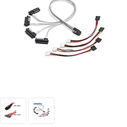
View larger image
View larger image