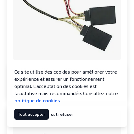
HighPoint Câble SFF-8654 vers U.2 SFF-
Ce site utilise des cookies pour améliorer votre
8639 60cm | TS8i-8639-060
expérience et assurer un fonctionnement
optimal. L'acceptation des cookies est
Prix / Devis
facultative mais recommandée. Consultez notre
politique de cookies
.
Tout accepter
Tout refuser