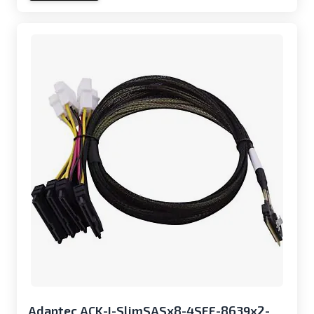
Adaptec ACK-I-SlimSASx8-4SFF-8639x2-