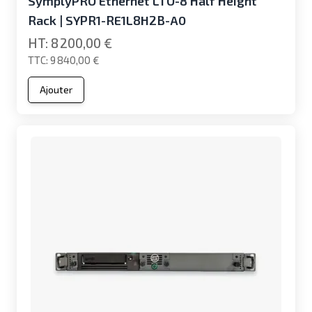
SymplyPRO Ethernet LTO-8 Half Height
Rack | SYPR1-RE1L8H2B-A0
8 200,00 €
9 840,00 €
Ajouter