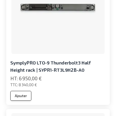
SymplyPRO LTO-9 Thunderbolt3 Half
Height rack | SYPR1-RT3L9H2B-A0
6 950,00 €
8 340,00 €
Ajouter