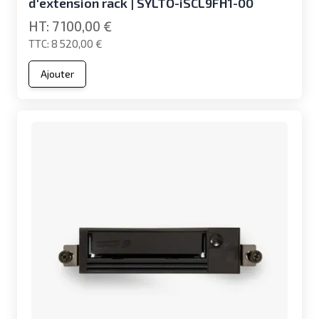
d'extension rack | SYLTO-iSCL9FH1-00
7 100,00 €
8 520,00 €
Ajouter