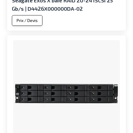
Seagate Exos X baie RAID 2U-24 iSCSI 25
Gb/s | D4426X000000DA-02
Prix / Devis