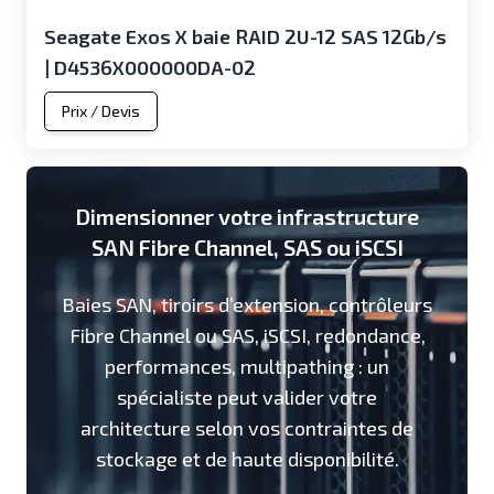
Seagate Exos X baie RAID 2U-12 SAS 12Gb/s
| D4536X000000DA-02
Prix / Devis
Dimensionner votre infrastructure
SAN Fibre Channel, SAS ou iSCSI
Baies SAN, tiroirs d’extension, contrôleurs
Fibre Channel ou SAS, iSCSI, redondance,
performances, multipathing : un
spécialiste peut valider votre
architecture selon vos contraintes de
stockage et de haute disponibilité.