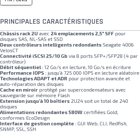
PRINCIPALES CARACTÉRISTIQUES
Châssis rack 2U
avec
24 emplacements 2,5" SFF
pour
disques SAS, NL-SAS et SSD
Deux contrôleurs intelligents redondants
Seagate 4006
VelosCT
Connectivité iSCSI 25/10 Gb
via 8 ports SFP+/SFP28 (4 par
contrôleur)
Débit séquentiel
: 12 Go/s en lecture, 10 Go/s en écriture
Performance IOPS
: jusqu’à 725 000 IOPS en lecture aléatoire
Technologies ADAPT et ADR
pour protection avancée et
auto-réparation des disques
Cache en miroir
protégé par supercondensateurs avec
sauvegarde sur mémoire Flash
Extension jusqu’à 10 boîtiers
2U24 soit un total de 240
disques
Alimentations redondantes 580W
certifiées Gold,
conformes EcoDesign
Interface de gestion complète
: GUI Web, CLI, Redfish,
SNMP, SSL, SSH