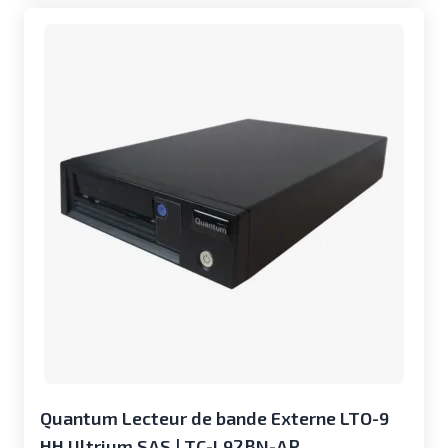
Quantum Lecteur de bande Externe LTO-9
HH Ultrium SAS | TC-L92BN-AR