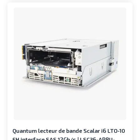
Quantum lecteur de bande Scalar i6 LTO-10
FH interface SAS 12Gb/s | LSC36-AP8U-