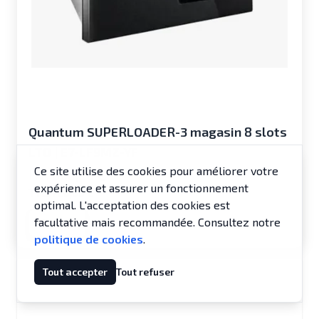
Quantum SUPERLOADER-3 magasin 8 slots
LTO | E7-LF9MZ-YF
Ce site utilise des cookies pour améliorer votre
600,00 €
expérience et assurer un fonctionnement
720,00 €
optimal. L'acceptation des cookies est
facultative mais recommandée. Consultez notre
Ajouter
politique de cookies
.
Tout accepter
Tout refuser