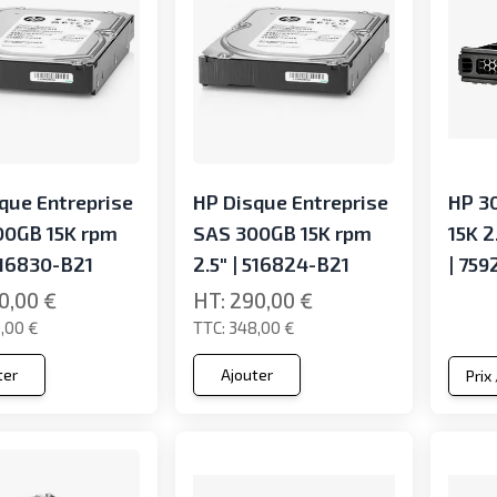
que Entreprise
HP Disque Entreprise
HP 3
00GB 15K rpm
SAS 300GB 15K rpm
15K 2
 516830-B21
2.5" | 516824-B21
| 75
0,00 €
290,00 €
,00 €
348,00 €
ter
Ajouter
Prix