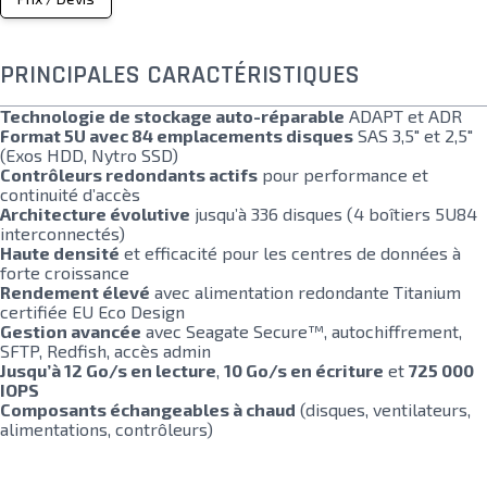
PRINCIPALES CARACTÉRISTIQUES
Technologie de stockage auto-réparable
ADAPT et ADR
Format 5U avec 84 emplacements disques
SAS 3,5" et 2,5"
(Exos HDD, Nytro SSD)
Contrôleurs redondants actifs
pour performance et
continuité d’accès
Architecture évolutive
jusqu’à 336 disques (4 boîtiers 5U84
interconnectés)
Haute densité
et efficacité pour les centres de données à
forte croissance
Rendement élevé
avec alimentation redondante Titanium
certifiée EU Eco Design
Gestion avancée
avec Seagate Secure™, autochiffrement,
SFTP, Redfish, accès admin
Jusqu’à 12 Go/s en lecture
,
10 Go/s en écriture
et
725 000
IOPS
Composants échangeables à chaud
(disques, ventilateurs,
alimentations, contrôleurs)