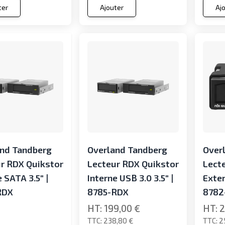
ter
Ajouter
Aj
and Tandberg
Overland Tandberg
Over
r RDX Quikstor
Lecteur RDX Quikstor
Lect
 SATA 3.5" |
Interne USB 3.0 3.5" |
Exter
RDX
8785-RDX
8782
199,00 €
2
238,80 €
2