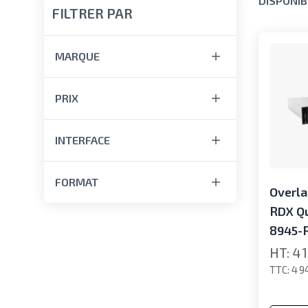
DISPONIB
FILTRER PAR
MARQUE
PRIX
INTERFACE
FORMAT
Overl
RDX Qu
8945-
4 
4 9