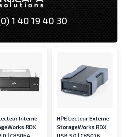
(0) 1 40 19 40 30
ecteur Interne
HPE Lecteur Externe
ageWorks RDX
StorageWorks RDX
3.0 | C8S06A
USB 3.0 | C8S07B