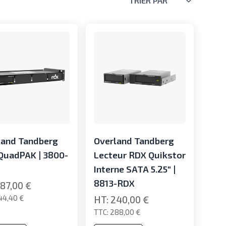
TRIER PAR
land Tandberg
Overland Tandberg
QuadPAK | 3800-
Lecteur RDX Quikstor
Interne SATA 5.25" |
8813-RDX
87,00 €
44,40 €
240,00 €
288,00 €