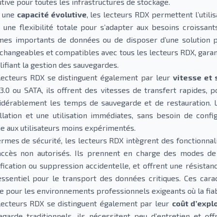
tive pour toutes les infrastructures de stockage.
 une
capacité évolutive
, les lecteurs RDX permettent l’utili
e une flexibilité totale pour s’adapter aux besoins croissant
mes importants de données ou de disposer d’une solution p
rchangeables et compatibles avec tous les lecteurs RDX, gara
lifiant la gestion des sauvegardes.
lecteurs RDX se distinguent également par leur
vitesse et s
3.0 ou SATA, ils offrent des vitesses de transfert rapides, p
idérablement les temps de sauvegarde et de restauration.
allation et une utilisation immédiates, sans besoin de conf
 aux utilisateurs moins expérimentés.
ermes de sécurité, les lecteurs RDX intègrent des fonctionna
accès non autorisés. Ils prennent en charge des modes de
fication ou suppression accidentelle, et offrent une résistanc
essentiel pour le transport des données critiques. Ces cara
e pour les environnements professionnels exigeants où la fiabil
lecteurs RDX se distinguent également par leur
coût d’explo
egarde traditionnels, ils nécessitent peu d’entretien et o