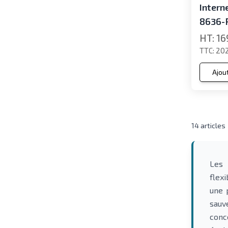
Interne
8636-
16
202
Ajou
14
articles
Les
flex
une 
sauv
conc