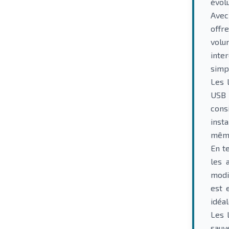
évolu
Avec
offr
volu
inte
simp
Les 
USB 
cons
inst
même
En t
les 
modi
est 
idéal
Les 
sauv