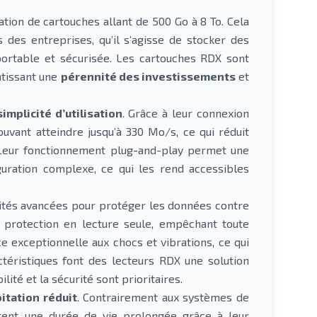
sation de cartouches allant de 500 Go à 8 To. Cela
s des entreprises, qu’il s’agisse de stocker des
ortable et sécurisée. Les cartouches RDX sont
ntissant une
pérennité des investissements
et
implicité d’utilisation
. Grâce à leur connexion
ouvant atteindre jusqu’à 330 Mo/s, ce qui réduit
 Leur fonctionnement plug-and-play permet une
iguration complexe, ce qui les rend accessibles
lités avancées pour protéger les données contre
 protection en lecture seule, empêchant toute
e exceptionnelle aux chocs et vibrations, ce qui
ctéristiques font des lecteurs RDX une solution
ité et la sécurité sont prioritaires.
itation réduit
. Contrairement aux systèmes de
ffrent une durée de vie prolongée grâce à leur