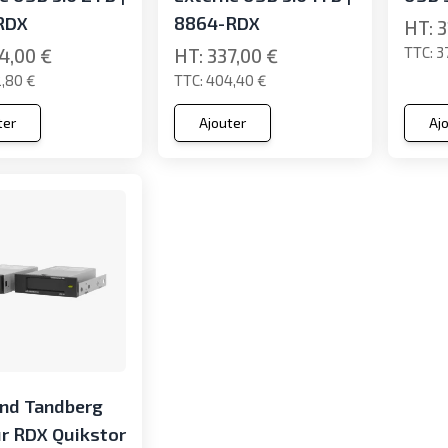
RDX
8864-RDX
3
3
4,00 €
337,00 €
,80 €
404,40 €
ter
Ajouter
Aj
and Tandberg
r RDX Quikstor