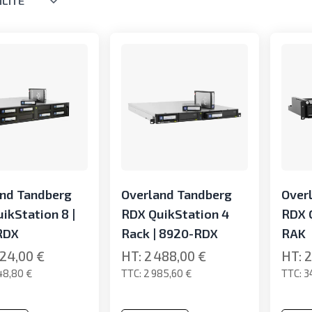
ILITÉ
and Tandberg
Overland Tandberg
Over
ikStation 8 |
RDX QuikStation 4
RDX 
RDX
Rack | 8920-RDX
RAK
124,00 €
2 488,00 €
2
48,80 €
2 985,60 €
3