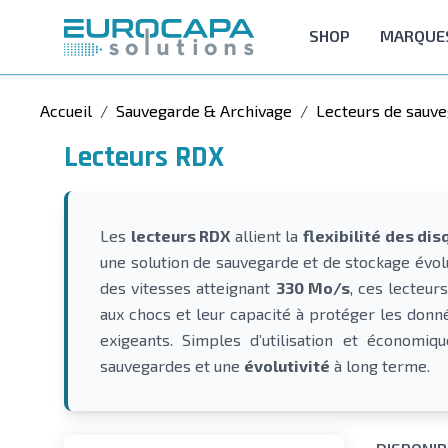
Allez au contenu
SHOP
MARQUE
Accueil
/
Sauvegarde & Archivage
/
Lecteurs de sauv
Lecteurs RDX
Les
lecteurs RDX
allient la
flexibilité des di
une solution de sauvegarde et de stockage évolu
des vitesses atteignant
330 Mo/s
, ces lecteur
aux chocs et leur capacité à protéger les donn
exigeants. Simples d’utilisation et économiq
sauvegardes et une
évolutivité
à long terme.