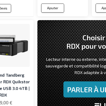
Ajouter
Aj
 Devis
Choisir
RDX pour v
Lecteur interne ou externe, inte
sauvegarde et compatibilité logic
RDX adaptée à v
and Tandberg
r RDX Quikstor
PARLER À U
e USB 3.0 4TB |
RDX
9,00 €