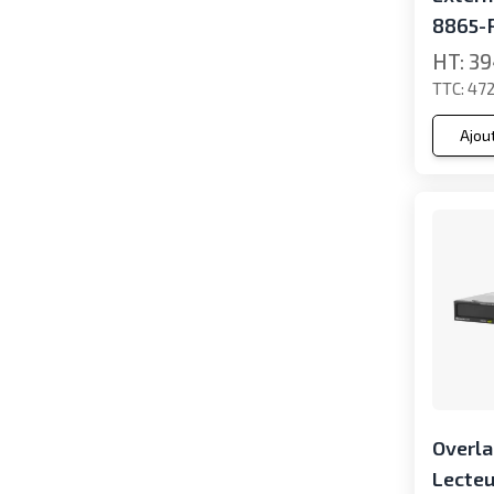
8865-
39
472
Ajou
Overl
Lecteu