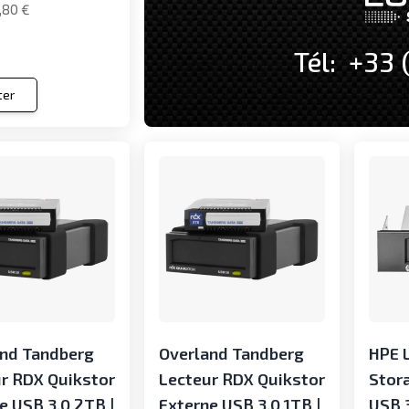
,80 €
Tél: +33 
ter
and Tandberg
Overland Tandberg
HPE L
r RDX Quikstor
Lecteur RDX Quikstor
Stor
e USB 3.0 2TB |
Externe USB 3.0 1TB |
USB 