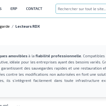
S
ERP
CONTACT
egarde
/
Lecteurs RDX
sques amovibles
à la
fiabilité professionnelle
. Compatibles 
tive, idéale pour les entreprises ayant des besoins variés. G
s garantissent des sauvegardes rapides et une restauration ef
ées contre les modifications non autorisées en font une solu
ues, ils s’intègrent facilement dans toute infrastructure 