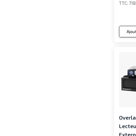
718
Ajou
Overl
Lecteu
Extern