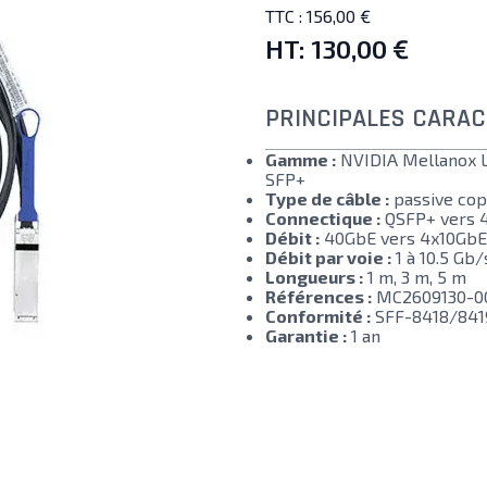
TTC :
156,00 €
HT:
130,00 €
PRINCIPALES CARAC
Gamme :
NVIDIA Mellanox Li
SFP+
Type de câble :
passive cop
Connectique :
QSFP+ vers 
Débit :
40GbE vers 4x10GbE
Débit par voie :
1 à 10.5 Gb/
Longueurs :
1 m, 3 m, 5 m
Références :
MC2609130-00
Conformité :
SFF-8418/8419
Garantie :
1 an