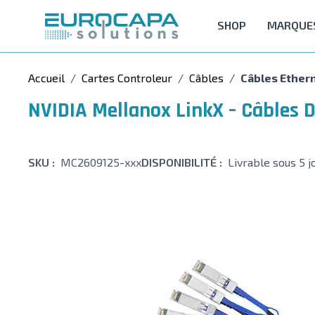
Allez au contenu
SHOP
MARQUE
Accueil
/
Cartes Controleur
/
Câbles
/
Câbles Ether
NVIDIA Mellanox LinkX – Câbles 
SKU :
MC2609125-xxx
DISPONIBILITÉ :
Livrable sous 5 j