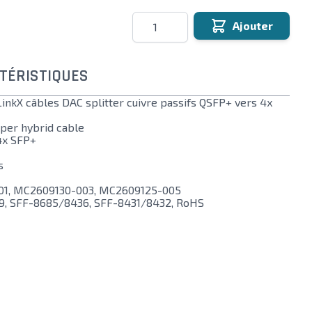
Quantité
Ajouter
TÉRISTIQUES
nkX câbles DAC splitter cuivre passifs QSFP+ vers 4x
per hybrid cable
4x SFP+
s
1, MC2609130-003, MC2609125-005
, SFF-8685/8436, SFF-8431/8432, RoHS