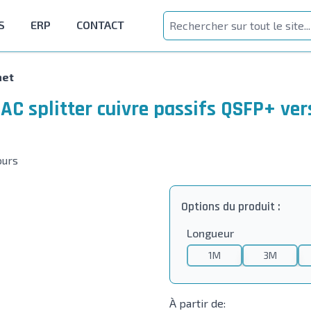
S
ERP
CONTACT
net
DAC splitter cuivre passifs QSFP+ v
ours
Options du produit :
Longueur
1M
3M
À partir de: