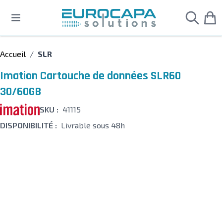
Allez au contenu
Accueil
/
SLR
Imation Cartouche de données SLR60
30/60GB
SKU :
41115
DISPONIBILITÉ :
Livrable sous 48h