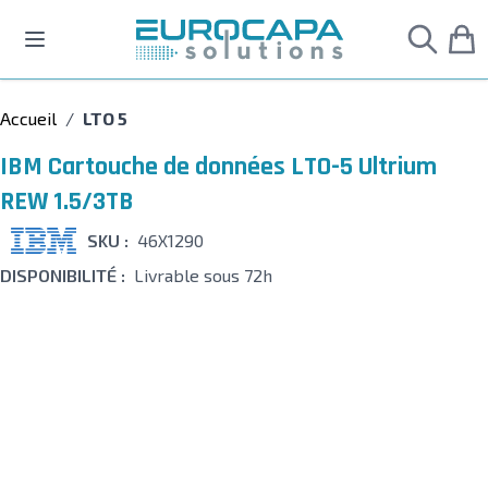
Allez au contenu
Accueil
/
LTO 5
IBM Cartouche de données LTO-5 Ultrium
REW 1.5/3TB
SKU :
46X1290
DISPONIBILITÉ :
Livrable sous 72h