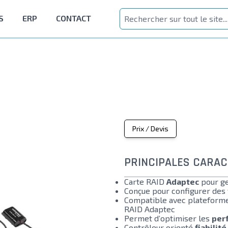
S
ERP
CONTACT
Prix / Devis
PRINCIPALES CARAC
Carte RAID
Adaptec
pour ge
Conçue pour configurer de
Compatible avec plateforme
RAID Adaptec
Permet d’optimiser les
per
Contrôleur orienté
fiabilité