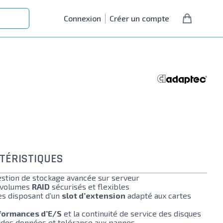
Connexion
Créer un compte
TÉRISTIQUES
stion de stockage avancée sur serveur
s volumes
RAID
sécurisés et flexibles
s disposant d’un
slot d’extension
adapté aux cartes
formances d’E/S
et la continuité de service des disques
des données et tolérance aux pannes