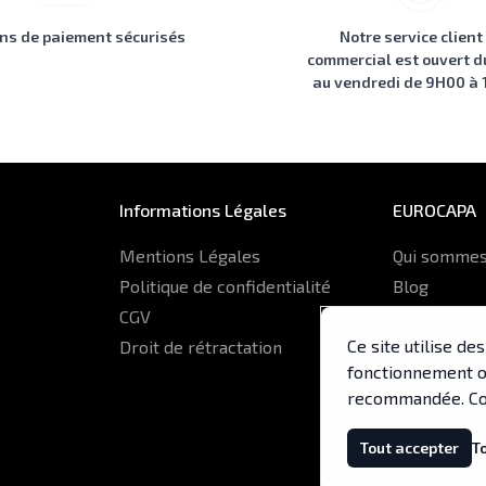
ons de paiement sécurisés
Notre service client
commercial est ouvert d
au vendredi de 9H00 à
Informations Légales
EUROCAPA
Mentions Légales
Qui sommes
Politique de confidentialité
Blog
CGV
Glossaire
Ce site utilise d
Droit de rétractation
ERP Euroca
fonctionnement op
recommandée. Co
Tout accepter
T