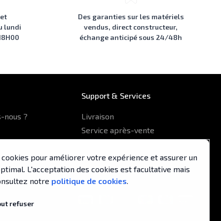
 et
Des garanties sur les matériels
u lundi
vendus, direct constructeur,
 18H00
échange anticipé sous 24/48h
Support & Services
-nous ?
Livraison
Service après-vente
Formulaire de contact
es cookies pour améliorer votre expérience et assurer un
pa
timal. L'acceptation des cookies est facultative mais
nsultez notre
politique de cookies
.
out refuser