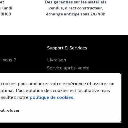
 et
Des garanties sur les matériels
u lundi
vendus, direct constructeur,
 18H00
échange anticipé sous 24/48h
Support & Services
-nous ?
Livraison
Service après-vente
Formulaire de contact
es cookies pour améliorer votre expérience et assurer un
pa
timal. L'acceptation des cookies est facultative mais
nsultez notre
politique de cookies
.
out refuser