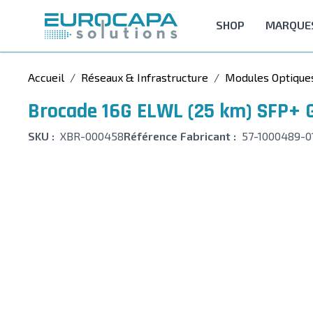
Allez au contenu
SHOP
MARQUE
Accueil
/
Réseaux & Infrastructure
/
Modules Optique
Brocade 16G ELWL (25 km) SFP+ 
SKU :
XBR-000458
Référence Fabricant :
57-1000489-0