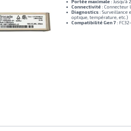
Portée maximale
: Jusqu’à
Connectivité
: Connecteur 
Diagnostics
: Surveillance
optique, température, etc.)
Compatibilité Gen 7
: FC32