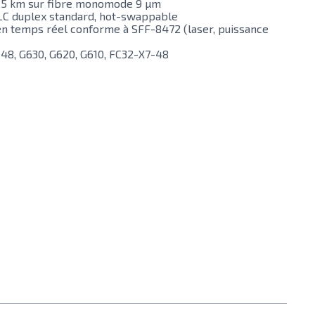
 25 km sur fibre monomode 9 µm
LC duplex standard, hot-swappable
 en temps réel conforme à SFF-8472 (laser, puissance
-48, G630, G620, G610, FC32-X7-48