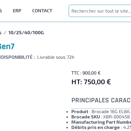
S
ERP
CONTACT
s
/
10/25/40/100G
Gen7
1
DISPONIBILITÉ :
Livrable sous 72h
TTC :
900,00 €
HT:
750,00 €
PRINCIPALES CARAC
Produit
: Brocade 16G ELWL
Brocade SKU
: XBR-000458
Manufacturing Part Numb
Débits pris en charge
: 4.2