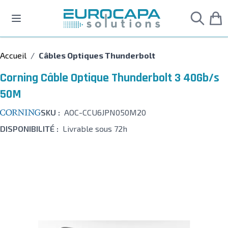
Allez au contenu
Accueil
/
Câbles Optiques Thunderbolt
Corning Câble Optique Thunderbolt 3 40Gb/s
50M
SKU :
AOC-CCU6JPN050M20
DISPONIBILITÉ :
Livrable sous 72h