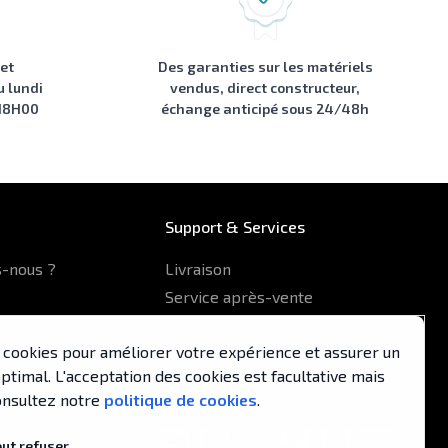
 et
Des garanties sur les matériels
u lundi
vendus, direct constructeur,
 18H00
échange anticipé sous 24/48h
Support & Services
-nous ?
Livraison
Service après-vente
Formulaire de contact
es cookies pour améliorer votre expérience et assurer un
pa
timal. L'acceptation des cookies est facultative mais
nsultez notre
politique de cookies
.
out refuser