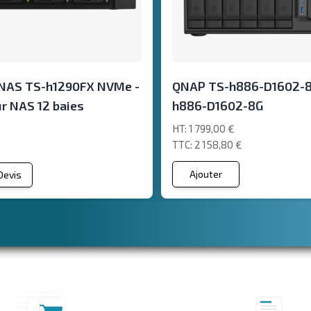
NAS TS-h1290FX NVMe -
QNAP TS-h886-D1602-8G
r NAS 12 baies
h886-D1602-8G
1 799,00 €
2 158,80 €
Ajouter
 Devis