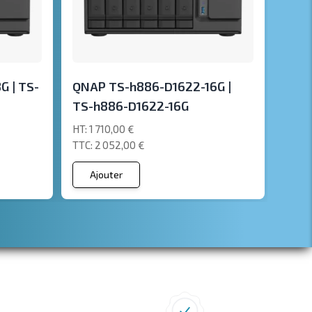
 | TS-
QNAP TS-h886-D1622-16G |
TS-h886-D1622-16G
1 710,00 €
2 052,00 €
Ajouter