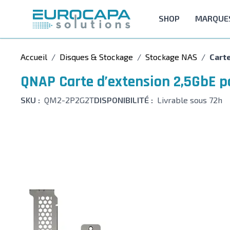
Allez au contenu
SHOP
MARQUE
Accueil
/
Disques & Stockage
/
Stockage NAS
/
Cart
QNAP Carte d’extension 2,5GbE 
SKU :
QM2-2P2G2T
DISPONIBILITÉ :
Livrable sous 72h