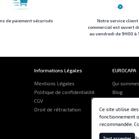
ons de paiement sécurisés
Notre service client
commercial est ouvert d
au vendredi de 9H00 à
Informations Légales
EUROCAPA
Mentions Légales
Qui sommes
Politique de confidentialité
Blog
CGV
Glossaire
Ce site utilise d
Droit de rétractation
ERP Euroca
fonctionnement op
recommandée. Co
Tout accepter
T