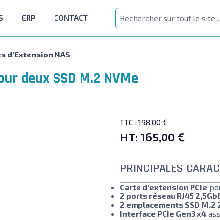
S
ERP
CONTACT
es d'Extension NAS
pour deux SSD M.2 NVMe
TTC :
198,00 €
HT:
165,00 €
PRINCIPALES CARAC
Carte d'extension PCIe
pou
2 ports réseau RJ45 2,5Gb
2 emplacements SSD M.2 
Interface PCIe Gen3 x4
ass