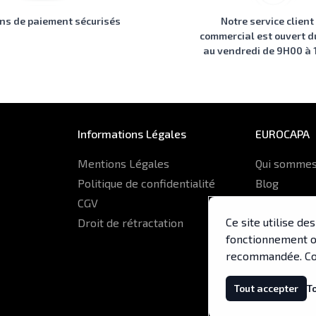
ons de paiement sécurisés
Notre service client
commercial est ouvert d
au vendredi de 9H00 à
Informations Légales
EUROCAPA
Mentions Légales
Qui sommes
Politique de confidentialité
Blog
CGV
Glossaire
Ce site utilise d
Droit de rétractation
ERP Euroca
fonctionnement op
recommandée. Co
Tout accepter
T