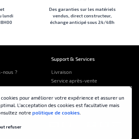
 et
Des garanties sur les matériels
u lundi
vendus, direct constructeur,
 18H00
échange anticipé sous 24/48h
Support & Services
-nous ?
Livraison
Service après-vente
Formulaire de contact
es cookies pour améliorer votre expérience et assurer un
pa
timal. L'acceptation des cookies est facultative mais
nsultez notre
politique de cookies
.
out refuser