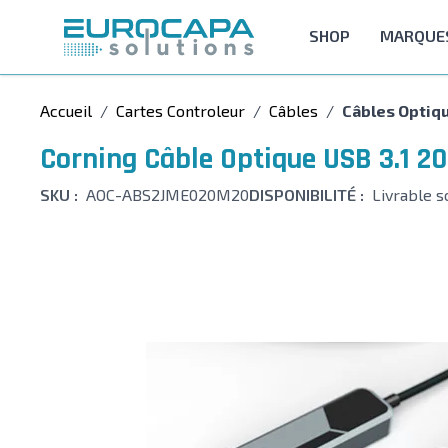
Allez au contenu
SHOP
MARQUE
Accueil
/
Cartes Controleur
/
Câbles
/
Câbles Optiq
Corning Câble Optique USB 3.1 2
SKU :
AOC-ABS2JME020M20
DISPONIBILITÉ :
Livrable s