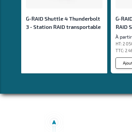
G-RAID Shuttle 4 Thunderbolt
G-RAID
3 - Station RAID transportable
RAID S
À parti
2 05
2 4
Ajou