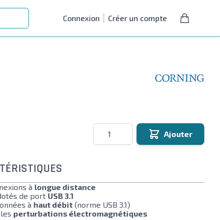
Connexion
Créer un compte
Quantité
Ajouter
TÉRISTIQUES
nexions à
longue distance
dotés de port
USB 3.1
données à
haut débit
(norme USB 3.1)
 les
perturbations électromagnétiques