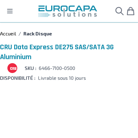
Allez au contenu
Accueil
/
Rack Disque
CRU Data Express DE275 SAS/SATA 3G
Aluminium
SKU :
6466-7100-0500
DISPONIBILITÉ :
Livrable sous 10 jours