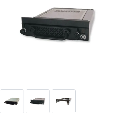
View larger image
View larger image
View larger image