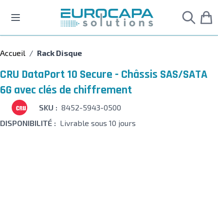
Allez au contenu
Accueil
/
Rack Disque
CRU DataPort 10 Secure - Châssis SAS/SATA
6G avec clés de chiffrement
SKU :
8452-5943-0500
DISPONIBILITÉ :
Livrable sous 10 jours