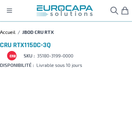
Allez au contenu
Accueil
/
JBOD CRU RTX
CRU RTX115DC-3Q
SKU :
35180-3199-0000
DISPONIBILITÉ :
Livrable sous 10 jours