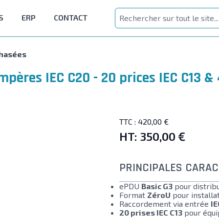
S
ERP
CONTACT
phasées
pères IEC C20 - 20 prices IEC C13 & 
TTC :
420,00 €
HT:
350,00 €
PRINCIPALES CARAC
ePDU
Basic G3
pour distribu
Format
ZéroU
pour installa
Raccordement via entrée
IE
20 prises IEC C13
pour équi