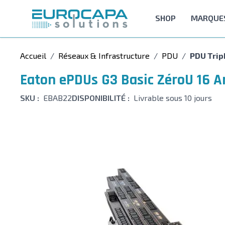
Allez au contenu
SHOP
MARQUE
Accueil
/
Réseaux & Infrastructure
/
PDU
/
PDU Tri
Eaton ePDUs G3 Basic ZéroU 16 Am
SKU :
EBAB22
DISPONIBILITÉ :
Livrable sous 10 jours