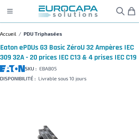
Allez au contenu
Accueil
/
PDU Triphasées
Eaton ePDUs G3 Basic ZéroU 32 Ampères IEC
309 32A - 20 prices IEC C13 & 4 prises IEC C19
SKU :
EBAB05
DISPONIBILITÉ :
Livrable sous 10 jours