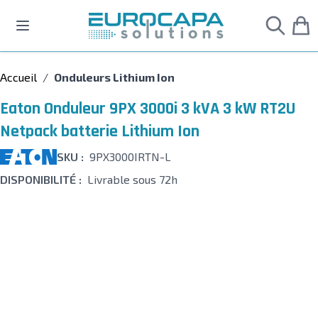
Allez au contenu
Accueil
/
Onduleurs Lithium Ion
Eaton Onduleur 9PX 3000i 3 kVA 3 kW RT2U
Netpack batterie Lithium Ion
SKU :
9PX3000IRTN-L
DISPONIBILITÉ :
Livrable sous 72h