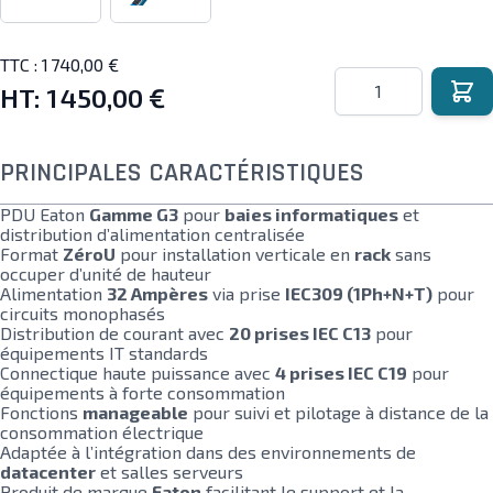
TTC :
1 740,00 €
Quantité
HT:
1 450,00 €
PRINCIPALES CARACTÉRISTIQUES
PDU Eaton
Gamme G3
pour
baies informatiques
et
distribution d’alimentation centralisée
Format
ZéroU
pour installation verticale en
rack
sans
occuper d’unité de hauteur
Alimentation
32 Ampères
via prise
IEC309 (1Ph+N+T)
pour
circuits monophasés
Distribution de courant avec
20 prises IEC C13
pour
équipements IT standards
Connectique haute puissance avec
4 prises IEC C19
pour
équipements à forte consommation
Fonctions
manageable
pour suivi et pilotage à distance de la
consommation électrique
Adaptée à l’intégration dans des environnements de
datacenter
et salles serveurs
Produit de marque
Eaton
facilitant le support et la