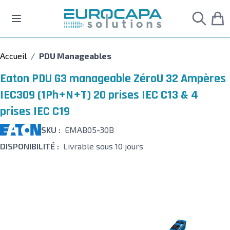
Allez au contenu
Accueil
/
PDU Manageables
Eaton PDU G3 manageable ZéroU 32 Ampères
IEC309 (1Ph+N+T) 20 prises IEC C13 & 4
prises IEC C19
SKU :
EMAB05-30B
DISPONIBILITÉ :
Livrable sous 10 jours