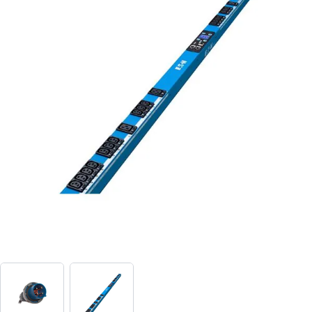
View larger image
View larger image