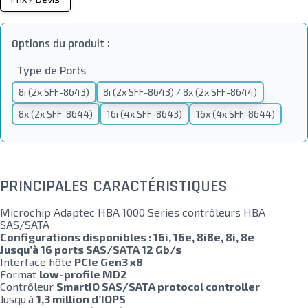
Options du produit :
Type de Ports
8i (2x SFF-8643)
8i (2x SFF-8643) / 8x (2x SFF-8644)
8x (2x SFF-8644)
16i (4x SFF-8643)
16x (4x SFF-8644)
PRINCIPALES CARACTÉRISTIQUES
Microchip Adaptec HBA 1000 Series contrôleurs HBA
SAS/SATA
Configurations disponibles : 16i, 16e, 8i8e, 8i, 8e
Jusqu’à 16 ports SAS/SATA 12 Gb/s
Interface hôte
PCIe Gen3 x8
Format
low-profile MD2
Contrôleur
SmartIO SAS/SATA protocol controller
Jusqu’à
1,3 million d’IOPS