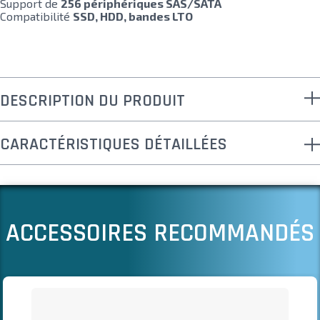
Support de
256 périphériques SAS/SATA
Compatibilité
SSD, HDD, bandes LTO
DESCRIPTION DU PRODUIT
CARACTÉRISTIQUES DÉTAILLÉES
ACCESSOIRES RECOMMANDÉS
Il est possible de naviguer entre les éléments du carrousel à l
Cliquer pour passer le carrousel
Cliquer pour accéder à la navigation en carrousel