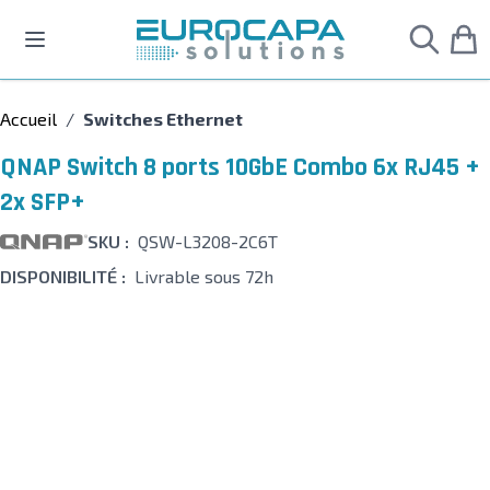
Allez au contenu
Accueil
/
Switches Ethernet
QNAP Switch 8 ports 10GbE Combo 6x RJ45 +
2x SFP+
SKU :
QSW-L3208-2C6T
DISPONIBILITÉ :
Livrable sous 72h