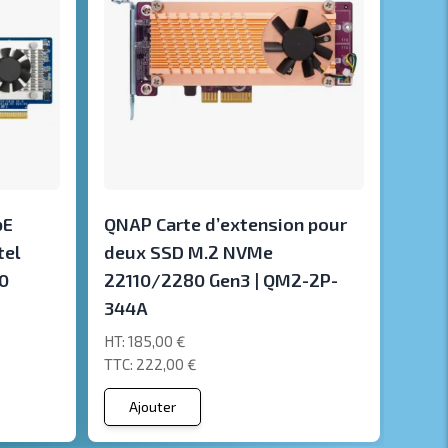
bE
QNAP Carte d’extension pour
tel
deux SSD M.2 NVMe
0
22110/2280 Gen3 | QM2-2P-
344A
185,00 €
222,00 €
Ajouter