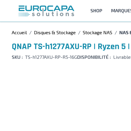
Allez au contenu
SHOP
MARQUE
Accueil
/
Disques & Stockage
/
Stockage NAS
/
NAS 
QNAP TS-h1277AXU-RP | Ryzen 5 |
SKU :
TS-h1277AXU-RP-R5-16G
DISPONIBILITÉ :
Livrable