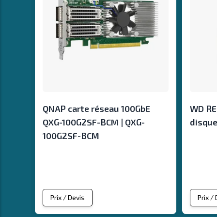
QNAP carte réseau 100GbE
WD RE
QXG-100G2SF-BCM | QXG-
disque
100G2SF-BCM
Prix / Devis
Prix /