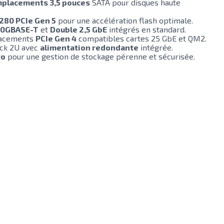
mplacements 3,5 pouces
SATA pour disques haute
2280 PCIe Gen 5
pour une accélération flash optimale.
10GBASE-T
et
Double 2,5 GbE
intégrés en standard.
placements
PCIe Gen 4
compatibles cartes 25 GbE et QM2.
ack 2U avec
alimentation redondante
intégrée.
ro
pour une gestion de stockage pérenne et sécurisée.