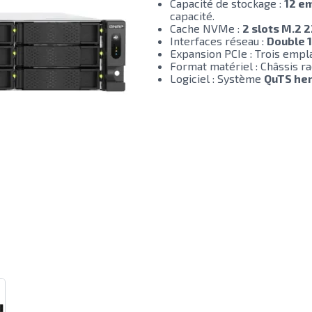
Capacité de stockage :
12 e
capacité.
Cache NVMe :
2 slots M.2 
Interfaces réseau :
Double 
Expansion PCIe : Trois em
Format matériel : Châssis r
Logiciel : Système
QuTS he
 larger image