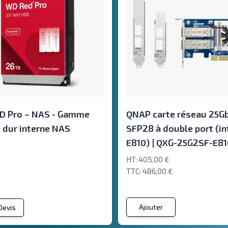
D Pro – NAS - Gamme
QNAP carte réseau 25G
 dur interne NAS
SFP28 à double port (in
E810) | QXG-25G2SF-E81
405,00 €
486,00 €
Ajouter
 Devis