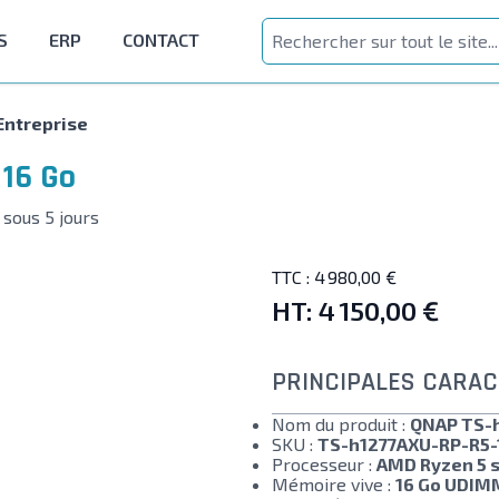
S
ERP
CONTACT
Entreprise
 16 Go
 sous 5 jours
TTC :
4 980,00 €
HT:
4 150,00 €
PRINCIPALES CARAC
Nom du produit :
QNAP TS-
SKU :
TS-h1277AXU-RP-R5-
Processeur :
AMD Ryzen 5 s
Mémoire vive :
16 Go UDIM