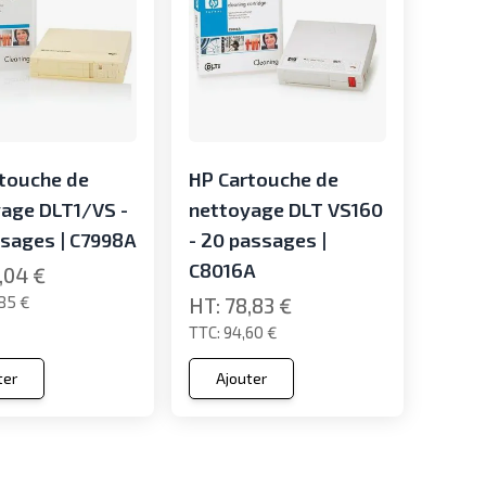
touche de
HP Cartouche de
age DLT1/VS -
nettoyage DLT VS160
sages | C7998A
- 20 passages |
C8016A
,04 €
85 €
78,83 €
94,60 €
ter
Ajouter