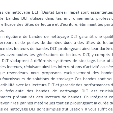
s de nettoyage DLT (Digital Linear Tape) sont essentielles
 de bandes DLT utilisés dans les environnements professi
efficace des têtes de lecture et d’écriture, éliminant les part
ps.
tion régulière de bandes de nettoyage DLT garantit une quali
’erreurs et de pertes de données dues à des têtes de lectu
ce des lecteurs de bandes DLT, prolongeant ainsi leur durée de 
es avec toutes les générations de lecteurs DLT, y compris 
 DLT s'adaptent à différents systèmes de stockage. Leur util
es lecteurs, réduisant ainsi les interruptions d'activité causé
que revendeurs, nous proposons exclusivement des bandes
x fournisseurs de solutions de stockage. Ces bandes sont sou
atibilité avec les lecteurs DLT et garantir des performances 
ation fréquente des bandes de nettoyage DLT est crucia
ments prématurés des lecteurs de bandes. En intégrant ce
évenir les pannes matérielles tout en prolongeant la durée d
 de nettoyage DLT sont simples d’utilisation. Il vous suffit d