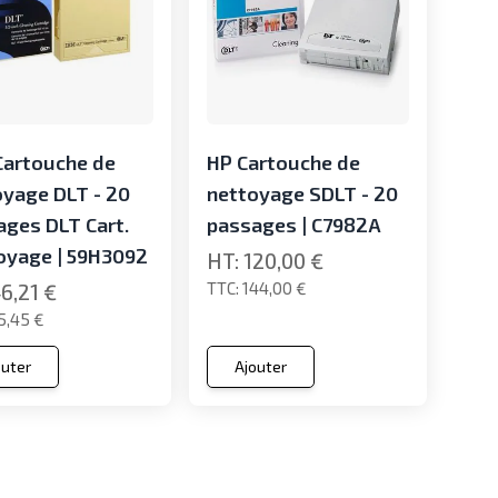
Cartouche de
HP Cartouche de
oyage DLT - 20
nettoyage SDLT - 20
ages DLT Cart.
passages | C7982A
oyage | 59H3092
120,00 €
144,00 €
6,21 €
5,45 €
outer
Ajouter