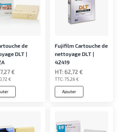
artouche de
Fujifilm Cartouche de
oyage DLT |
nettoyage DLT |
2A
42419
7,27 €
62,72 €
0,72 €
75,26 €
outer
Ajouter