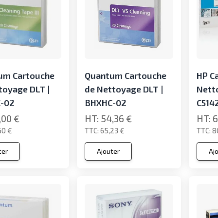
um Cartouche
Quantum Cartouche
HP C
toyage DLT |
de Nettoyage DLT |
Nett
-02
BHXHC-02
C514
,00 €
54,36 €
6
60 €
65,23 €
8
ter
Ajouter
Aj