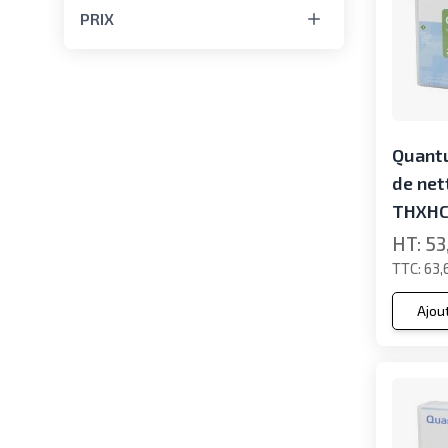
PRIX
Quant
de net
THXHC
53
63,
Ajou