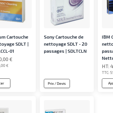
um Cartouche
Sony Cartouche de
IBM 
toyage SDLT |
nettoyage SDLT - 20
nett
CCL-01
passages | SDLTCLN
pass
Nett
0,00 €
,00 €
4
5
ter
Aj
Prix / Devis