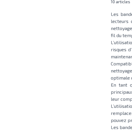
10
articles
Les bande
lecteurs
nettoyage 
fil du tem
L’utilisa
risques d
maintenan
Compatibl
nettoyage
optimale d
En tant 
principau
leur comp
L’utilis
remplace
pouvez pr
Les bandes