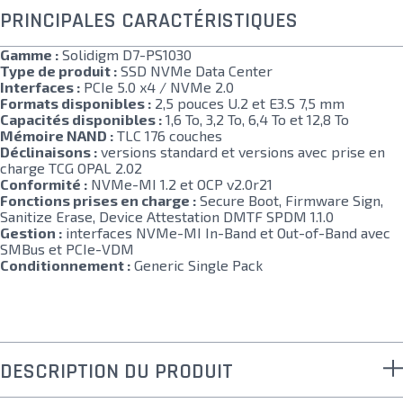
PRINCIPALES CARACTÉRISTIQUES
Gamme :
Solidigm D7-PS1030
Type de produit :
SSD NVMe Data Center
Interfaces :
PCIe 5.0 x4 / NVMe 2.0
Formats disponibles :
2,5 pouces U.2 et E3.S 7,5 mm
Capacités disponibles :
1,6 To, 3,2 To, 6,4 To et 12,8 To
Mémoire NAND :
TLC 176 couches
Déclinaisons :
versions standard et versions avec prise en
charge TCG OPAL 2.02
Conformité :
NVMe-MI 1.2 et OCP v2.0r21
Fonctions prises en charge :
Secure Boot, Firmware Sign,
Sanitize Erase, Device Attestation DMTF SPDM 1.1.0
Gestion :
interfaces NVMe-MI In-Band et Out-of-Band avec
SMBus et PCIe-VDM
Conditionnement :
Generic Single Pack
DESCRIPTION DU PRODUIT