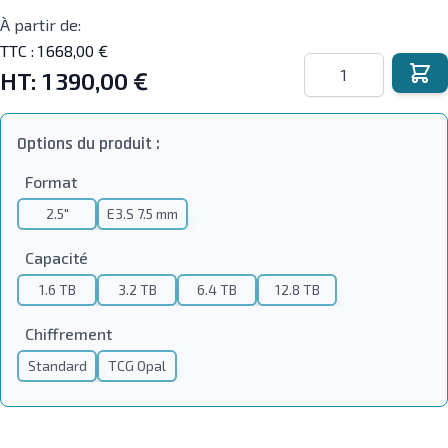
À partir de:
TTC :
1 668,00 €
Quantité
HT:
1 390,00 €
Options du produit :
Format
2.5"
E3.S 7.5 mm
Capacité
1.6 TB
3.2 TB
6.4 TB
12.8 TB
Chiffrement
Standard
TCG Opal