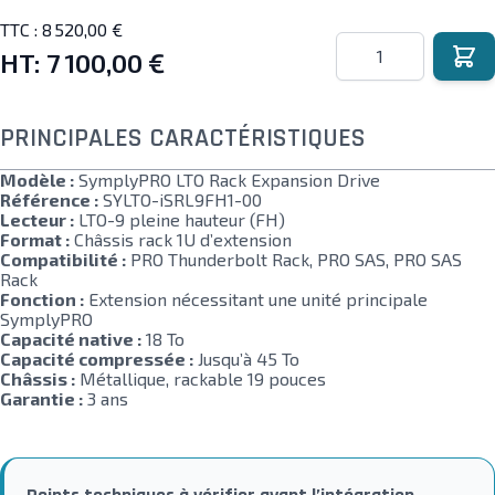
TTC :
8 520,00 €
Quantité
HT:
7 100,00 €
PRINCIPALES CARACTÉRISTIQUES
Modèle :
SymplyPRO LTO Rack Expansion Drive
Référence :
SYLTO-iSRL9FH1-00
Lecteur :
LTO-9 pleine hauteur (FH)
Format :
Châssis rack 1U d’extension
Compatibilité :
PRO Thunderbolt Rack, PRO SAS, PRO SAS
Rack
Fonction :
Extension nécessitant une unité principale
SymplyPRO
Capacité native :
18 To
Capacité compressée :
Jusqu’à 45 To
Châssis :
Métallique, rackable 19 pouces
Garantie :
3 ans