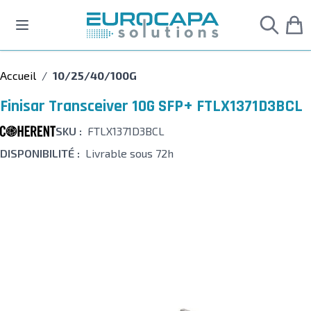
Allez au contenu
Accueil
/
10/25/40/100G
Finisar Transceiver 10G SFP+ FTLX1371D3BCL
SKU :
FTLX1371D3BCL
DISPONIBILITÉ :
Livrable sous 72h