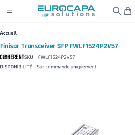
Allez au contenu
Accueil
Finisar Transceiver SFP FWLF1524P2V57
SKU :
FWLF1524P2V57
DISPONIBILITÉ :
Sur commande uniquement