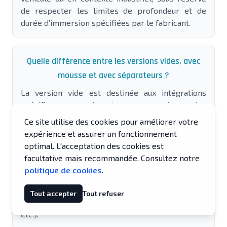
de respecter les limites de profondeur et de
durée d’immersion spécifiées par le fabricant.
Quelle différence entre les versions vides, avec
mousse et avec séparateurs ?
La version vide est destinée aux intégrations
spécifiques ou aux inserts sur mesure. La version
avec mousse générique convient aux
Ce site utilise des cookies pour améliorer votre
configurations stables, avec des empreintes
expérience et assurer un fonctionnement
découpées pour des appareils dont la géométrie
optimal. L'acceptation des cookies est
évolue peu. Les séparateurs rembourrés sont
facultative mais recommandée. Consultez notre
recommandés lorsque le contenu change
politique de cookies
.
régulièrement ou que l’utilisateur souhaite
reconfigurer rapidement l’intérieur selon la
Tout accepter
Tout refuser
mission (photo, vidéo, instrumentation, médical,
etc.).