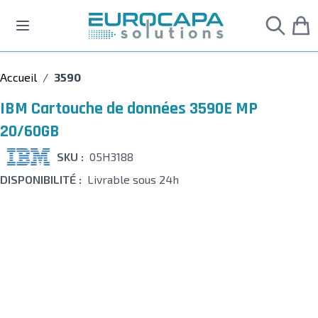
Allez au contenu
Accueil
/
3590
IBM Cartouche de données 3590E MP
20/60GB
SKU :
05H3188
DISPONIBILITÉ :
Livrable sous 24h