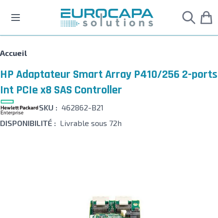
Allez au contenu
Accueil
HP Adaptateur Smart Array P410/256 2-ports
Int PCIe x8 SAS Controller
SKU :
462862-B21
DISPONIBILITÉ :
Livrable sous 72h