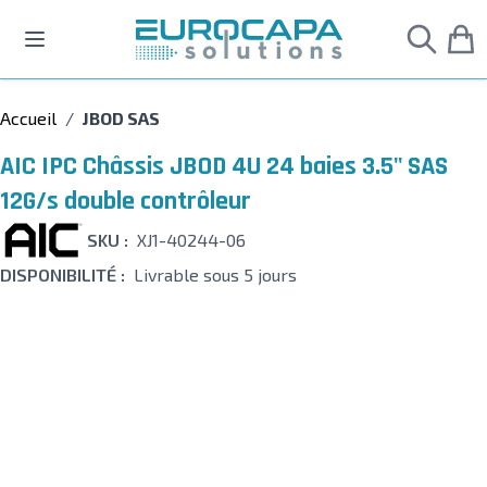
Allez au contenu
Accueil
/
JBOD SAS
AIC IPC Châssis JBOD 4U 24 baies 3.5" SAS
12G/s double contrôleur
SKU :
XJ1-40244-06
DISPONIBILITÉ :
Livrable sous 5 jours