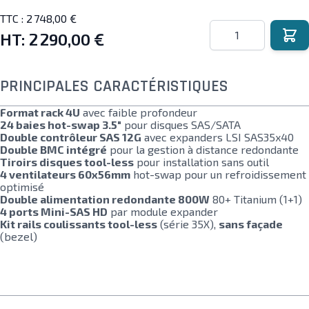
TTC :
2 748,00 €
Quantité
HT:
2 290,00 €
PRINCIPALES CARACTÉRISTIQUES
Format rack 4U
avec faible profondeur
24 baies hot-swap 3.5"
pour disques SAS/SATA
Double contrôleur SAS 12G
avec expanders LSI SAS35x40
Double BMC intégré
pour la gestion à distance redondante
Tiroirs disques tool-less
pour installation sans outil
4 ventilateurs 60x56mm
hot-swap pour un refroidissement
optimisé
Double alimentation redondante 800W
80+ Titanium (1+1)
4 ports Mini-SAS HD
par module expander
Kit rails coulissants tool-less
(série 35X),
sans façade
(bezel)