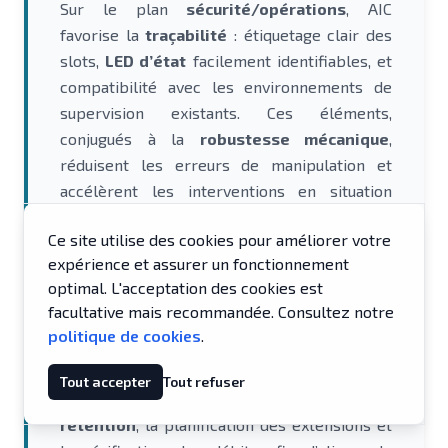
Sur le plan
sécurité/opérations
, AIC
favorise la
traçabilité
: étiquetage clair des
slots,
LED d’état
facilement identifiables, et
compatibilité avec les environnements de
supervision existants. Ces éléments,
conjugués à la
robustesse mécanique
,
réduisent les erreurs de manipulation et
accélèrent les interventions en situation
d’incident.
Ce site utilise des cookies pour améliorer votre
Choisir un
châssis JBOD AIC IPC chez
expérience et assurer un fonctionnement
Eurocapa
, c’est opter pour une base
haute
optimal. L'acceptation des cookies est
densité
stable et pérenne, sur laquelle
facultative mais recommandée. Consultez notre
construire une stratégie de
sauvegarde
,
politique de cookies
.
d’
archivage froid
ou de
stockage de masse
.
Nous accompagnons la validation des disques
Tout accepter
Tout refuser
(SAS/SATA), la définition des
politiques de
rétention
, la planification des extensions et