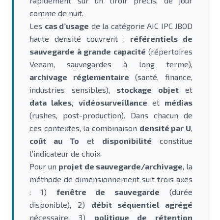
rapidement sur un tiroir précis, de jour
comme de nuit.
Les
cas d’usage
de la catégorie AIC IPC JBOD
haute densité couvrent :
référentiels de
sauvegarde à grande capacité
(répertoires
Veeam, sauvegardes à long terme),
archivage réglementaire
(santé, finance,
industries sensibles),
stockage objet
et
data lakes
,
vidéosurveillance
et
médias
(rushes, post-production). Dans chacun de
ces contextes, la combinaison
densité par U
,
coût au To
et
disponibilité
constitue
l’indicateur de choix.
Pour un
projet de sauvegarde/archivage
, la
méthode de dimensionnement suit trois axes
: 1)
fenêtre de sauvegarde
(durée
disponible), 2)
débit séquentiel agrégé
nécessaire, 3)
politique de rétention