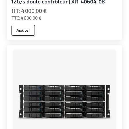
12G/s doule contrôleur | XJ1-40604-08
4 000,00 €
4 800,00 €
Ajouter