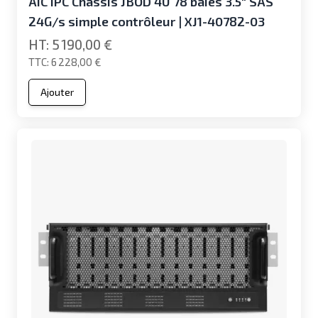
AIC IPC Châssis JBOD 4U 78 baies 3.5" SAS
24G/s simple contrôleur | XJ1-40782-03
5 190,00 €
6 228,00 €
Ajouter