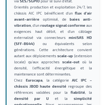
via
SES/SGPIO
pour le suivi d’état.
Orientés production et exploitation 24/7, les
châssis AIC IPC bénéficient d’un
flux d’air
avant–arrière
optimisé, de
baies anti-
vibration
, d’un
routage signal conforme
aux
exigences haut débit, et d’un câblage
externalisé via connecteurs
miniSAS HD
(SFF-8644)
ou équivalents selon
générations. Cette architecture convient
autant aux déploiements
scale-up
(extension
locale) qu’aux approches
scale-out
où la
densité, l’efficacité énergétique et la
maintenance sont déterminantes.
Chez
Eurocapa
, la catégorie
AIC IPC –
châssis JBOD haute densité
regroupe des
références validées pour la
fiabilité
, la
densité par U
et la
simplicité
opérationnelle
. Nous accompagnons les