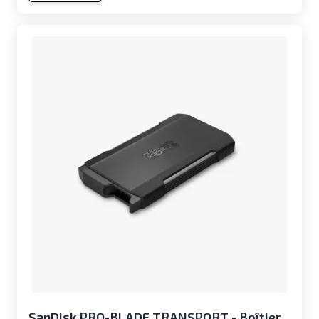
SanDisk PRO-BLADE TRANSPORT - Boîtier