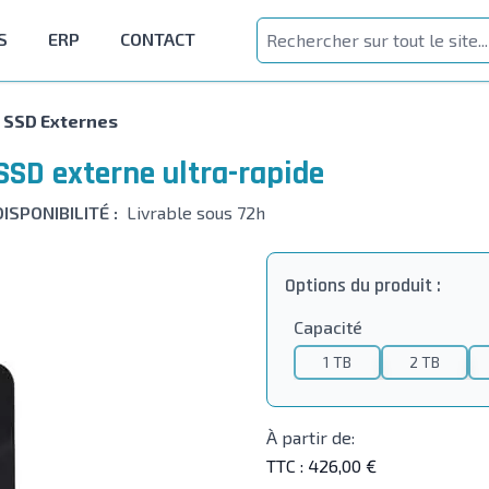
S
ERP
CONTACT
SSD Externes
SD externe ultra-rapide
DISPONIBILITÉ :
Livrable sous 72h
Options du produit :
Capacité
1 TB
2 TB
À partir de:
TTC :
426,00 €