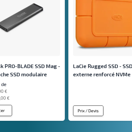
sk PRO-BLADE SSD Mag -
LaCie Rugged SSD - SS
uche SSD modulaire
externe renforcé NVMe
r de
00 €
,00 €
ter
Prix / Devis