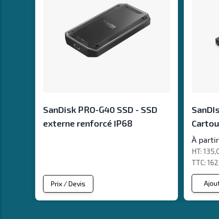
SanDisk PRO-G40 SSD - SSD
SanDI
externe renforcé IP68
Carto
À parti
135,
162
Ajou
Prix / Devis