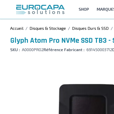
Allez au contenu
SHOP
MARQUE
Accueil
/
Disques & Stockage
/
Disques Durs & SSD
/
Glyph Atom Pro NVMe SSD TB3 - S
SKU :
A0000PRO2
Référence Fabricant :
691450003712