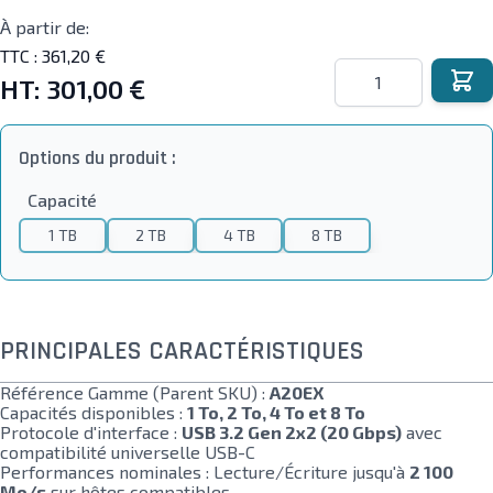
À partir de:
TTC :
361,20 €
Quantité
HT:
301,00 €
Options du produit :
Capacité
1 TB
2 TB
4 TB
8 TB
PRINCIPALES CARACTÉRISTIQUES
Référence Gamme (Parent SKU) :
A20EX
Capacités disponibles :
1 To, 2 To, 4 To et 8 To
Protocole d'interface :
USB 3.2 Gen 2x2 (20 Gbps)
avec
compatibilité universelle USB-C
Performances nominales : Lecture/Écriture jusqu'à
2 100
Mo/s
sur hôtes compatibles