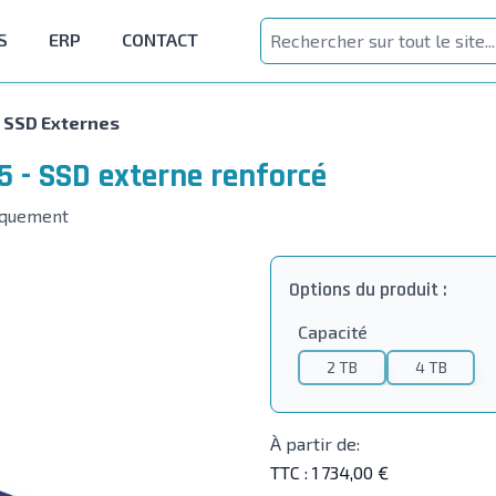
S
ERP
CONTACT
SSD Externes
 - SSD externe renforcé
iquement
Options du produit :
Capacité
2 TB
4 TB
À partir de:
TTC :
1 734,00 €