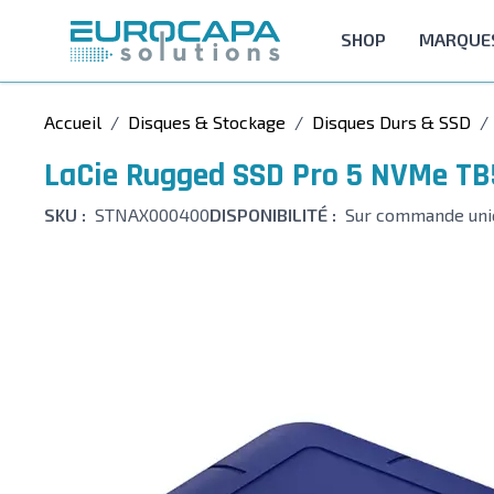
Allez au contenu
SHOP
MARQUE
Accueil
/
Disques & Stockage
/
Disques Durs & SSD
/
LaCie Rugged SSD Pro 5 NVMe TB5
SKU :
STNAX000400
DISPONIBILITÉ :
Sur commande un