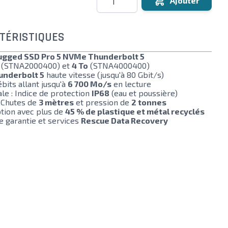
Ajouter
TÉRISTIQUES
ugged SSD Pro 5 NVMe Thunderbolt 5
(STNA2000400) et
4 To
(STNA4000400)
underbolt 5
haute vitesse (jusqu'à 80 Gbit/s)
bits allant jusqu'à
6 700 Mo/s
en lecture
e : Indice de protection
IP68
(eau et poussière)
: Chutes de
3 mètres
et pression de
2 tonnes
tion avec plus de
45 % de plastique et métal recyclés
e garantie et services
Rescue Data Recovery