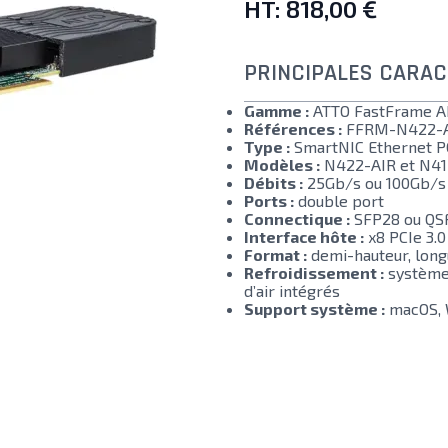
HT:
818,00 €
PRINCIPALES CARAC
Gamme :
ATTO FastFrame A
Références :
FFRM-N422-A
Type :
SmartNIC Ethernet PC
Modèles :
N422-AIR et N41
Débits :
25Gb/s ou 100Gb/s 
Ports :
double port
Connectique :
SFP28 ou QSF
Interface hôte :
x8 PCIe 3.0
Format :
demi-hauteur, long
Refroidissement :
système 
d’air intégrés
Support système :
macOS, 