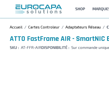
Allez au contenu
SHOP
MARQUE
Accueil
/
Cartes Controleur
/
Adaptateurs Réseau
/
C
ATTO FastFrame AIR - SmartNIC 
SKU :
AT-FFR-AIR
DISPONIBILITÉ :
Sur commande uniqu