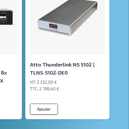
Atto Thunderlink NS 5102 |
 8x
TLNS-5102-DE0
4X
2 332,00 €
2 798,40 €
Ajouter