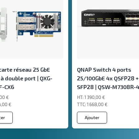
arte réseau 25 GbE
QNAP Switch 4 ports
à double port | QXG-
25/100GbE 4x QSFP28 +
F-CX6
SFP28 | QSW-M7308R-
00 €
1 390,00 €
,00 €
1 668,00 €
ter
Ajouter