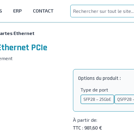
S
ERP
CONTACT
artes Ethernet
Ethernet PCIe
ement
Options du produit :
Type de port
SFP28 – 25GbE
QSFP28 
À partir de:
TTC :
981,60 €