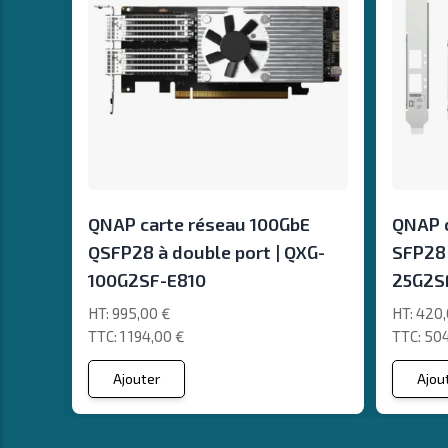
QNAP carte réseau 100GbE
QNAP c
QSFP28 à double port | QXG-
SFP28 
100G2SF-E810
25G2S
995,00 €
420,
1 194,00 €
504
Ajouter
Ajou