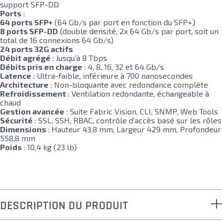
support SFP-DD
Ports
:
64 ports SFP+
(64 Gb/s par port en fonction du SFP+)
8 ports SFP-DD
(double densité, 2x 64 Gb/s par port, soit un
total de 16 connexions 64 Gb/s)
24 ports 32G actifs
Débit agrégé
: Jusqu’à 8 Tbps
Débits pris en charge
: 4, 8, 16, 32 et 64 Gb/s
Latence
: Ultra-faible, inférieure à 700 nanosecondes
Architecture
: Non-bloquante avec redondance complète
Refroidissement
: Ventilation redondante, échangeable à
chaud
Gestion avancée
: Suite Fabric Vision, CLI, SNMP, Web Tools
Sécurité
: SSL, SSH, RBAC, contrôle d'accès basé sur les rôles
Dimensions
: Hauteur 43,8 mm, Largeur 429 mm, Profondeur
558,8 mm
Poids
: 10,4 kg (23 lb)
DESCRIPTION DU PRODUIT