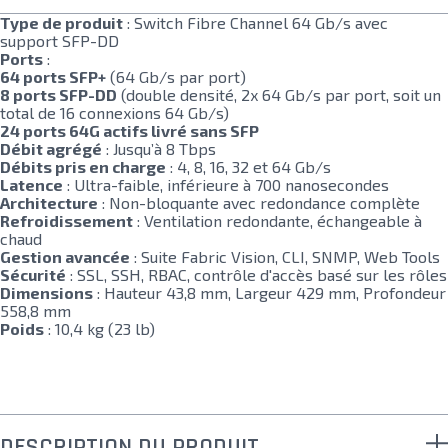
Type de produit
: Switch Fibre Channel 64 Gb/s avec
support SFP-DD
Ports
:
64 ports SFP+
(64 Gb/s par port)
8 ports SFP-DD
(double densité, 2x 64 Gb/s par port, soit un
total de 16 connexions 64 Gb/s)
24 ports 64G actifs livré sans SFP
Débit agrégé
: Jusqu’à 8 Tbps
Débits pris en charge
: 4, 8, 16, 32 et 64 Gb/s
Latence
: Ultra-faible, inférieure à 700 nanosecondes
Architecture
: Non-bloquante avec redondance complète
Refroidissement
: Ventilation redondante, échangeable à
chaud
Gestion avancée
: Suite Fabric Vision, CLI, SNMP, Web Tools
Sécurité
: SSL, SSH, RBAC, contrôle d'accès basé sur les rôles
Dimensions
: Hauteur 43,8 mm, Largeur 429 mm, Profondeur
558,8 mm
Poids
: 10,4 kg (23 lb)
DESCRIPTION DU PRODUIT