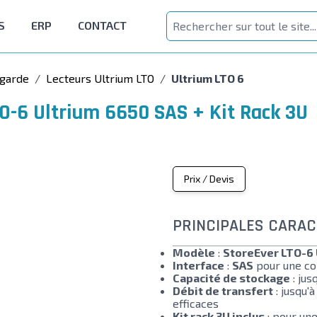
S
ERP
CONTACT
egarde
/
Lecteurs Ultrium LTO
/
Ultrium LTO 6
TO-6 Ultrium 6650 SAS + Kit Rack 3U
Prix / Devis
PRINCIPALES CARAC
Modèle
:
StoreEver LTO-6 
Interface
:
SAS
pour une con
Capacité de stockage
: jus
Débit de transfert
: jusqu'
efficaces
Kit rack 3U inclus
: pour une