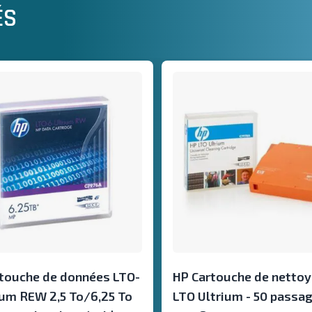
ÉS
'aide de la touche de tabulation. Vous pouvez sauter le carrous
touche de données LTO-
HP Cartouche de netto
ium REW 2,5 To/6,25 To
LTO Ultrium - 50 passag