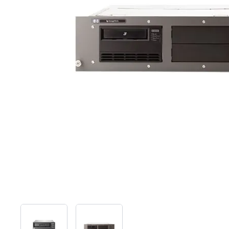
View larger image
View larger image