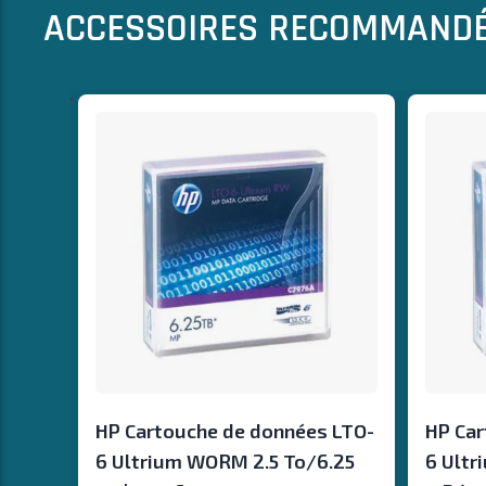
ACCESSOIRES RECOMMAND
Il est possible de naviguer entre les éléments du carrousel à l
Cliquer pour passer le carrousel
lcActive"
HP Cartouche de données LTO-
HP Car
6 Ultrium WORM 2.5 To/6.25
6 Ultr