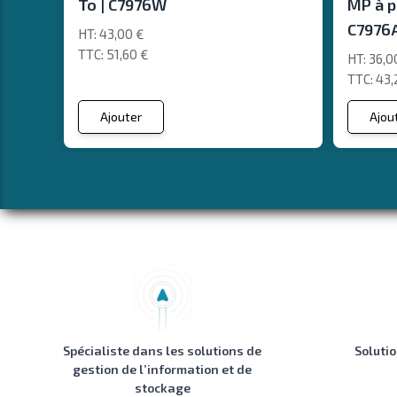
To | C7976W
MP à p
C7976
43,00 €
51,60 €
36,0
43,
Ajouter
Ajou
Spécialiste dans les solutions de
Soluti
gestion de l’information et de
stockage