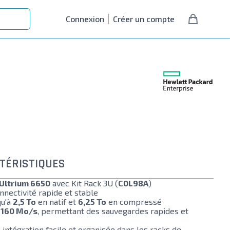
Connexion
Créer un compte
TÉRISTIQUES
Ultrium 6650
avec Kit Rack 3U (
C0L98A
)
nectivité rapide et stable
qu'à
2,5 To
en natif et
6,25 To
en compressé
à
160 Mo/s
, permettant des sauvegardes rapides et
 intégration facile et organisée dans les racks de