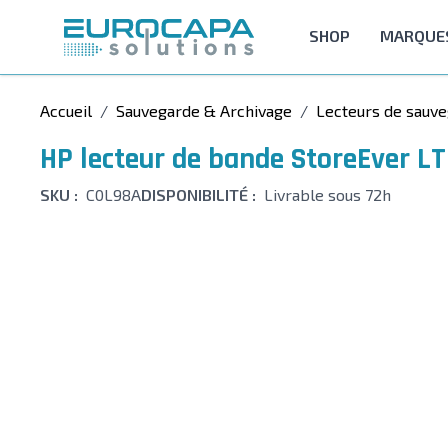
Allez au contenu
SHOP
MARQUE
Accueil
/
Sauvegarde & Archivage
/
Lecteurs de sauv
HP lecteur de bande StoreEver L
SKU :
C0L98A
DISPONIBILITÉ :
Livrable sous 72h