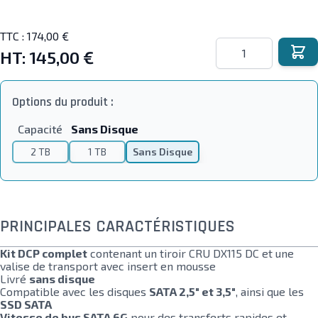
TTC :
174,00 €
Quantité
HT:
145,00 €
Options du produit :
Capacité
Sans Disque
2 TB
1 TB
Sans Disque
PRINCIPALES CARACTÉRISTIQUES
Kit DCP complet
contenant un tiroir CRU DX115 DC et une
valise de transport avec insert en mousse
Livré
sans disque
Compatible avec les disques
SATA 2,5" et 3,5"
, ainsi que les
SSD SATA
Vitesse de bus SATA 6G
pour des transferts rapides et