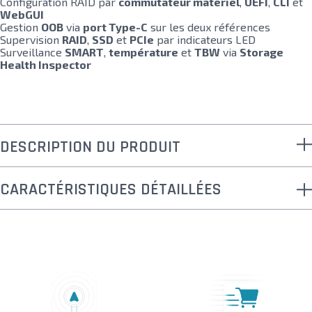
Configuration RAID par
commutateur matériel
,
UEFI
,
CLI
et
WebGUI
Gestion
OOB
via
port Type-C
sur les deux références
Supervision
RAID
,
SSD
et
PCIe
par indicateurs LED
Surveillance
SMART
,
température
et
TBW
via
Storage
Health Inspector
DESCRIPTION DU PRODUIT
CARACTÉRISTIQUES DÉTAILLÉES