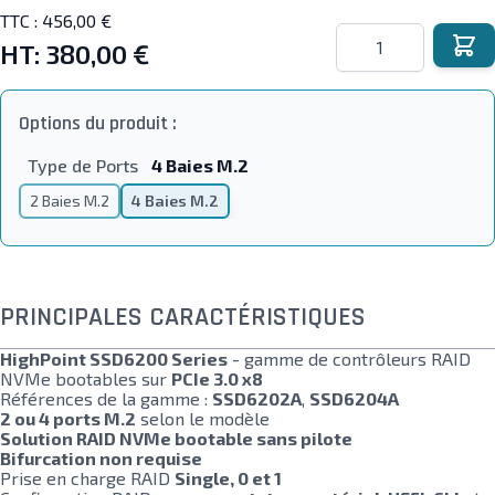
TTC :
456,00 €
Quantité
HT:
380,00 €
Options du produit :
Type de Ports
4 Baies M.2
2 Baies M.2
4 Baies M.2
PRINCIPALES CARACTÉRISTIQUES
HighPoint SSD6200 Series
- gamme de contrôleurs RAID
NVMe bootables sur
PCIe 3.0 x8
Références de la gamme :
SSD6202A
,
SSD6204A
2 ou 4 ports M.2
selon le modèle
Solution RAID NVMe bootable sans pilote
Bifurcation non requise
Prise en charge RAID
Single, 0 et 1