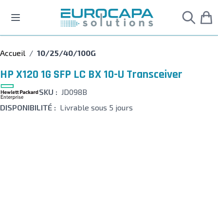
Allez au contenu
Accueil
/
10/25/40/100G
HP X120 1G SFP LC BX 10-U Transceiver
SKU :
JD098B
DISPONIBILITÉ :
Livrable sous 5 jours