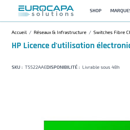
Allez au contenu
SHOP
MARQUE
Accueil
/
Réseaux & Infrastructure
/
Switches Fibre C
HP Licence d'utilisation électr
SKU :
T5522AAE
DISPONIBILITÉ :
Livrable sous 48h