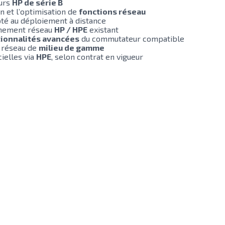
urs
HP de série B
n et l’optimisation de
fonctions réseau
té au déploiement à distance
nnement réseau
HP / HPE
existant
tionnalités avancées
du commutateur compatible
s réseau de
milieu de gamme
cielles via
HPE
, selon contrat en vigueur