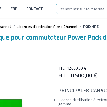
S
ERP
CONTACT
hannel
/
Licences d'activation Fibre Channel
/
POD HPE
onique pour commutateur Power Pack 
TTC :
12 600,00 €
HT:
10 500,00 €
PRINCIPALES CARAC
Licence d'utilisation élect
gamme