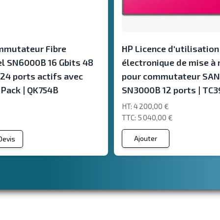
mmutateur Fibre
HP Licence d'utilisation
l SN6000B 16 Gbits 48
électronique de mise à 
24 ports actifs avec
pour commutateur SAN
Pack | QK754B
SN3000B 12 ports | TC
4 200,00 €
5 040,00 €
Ajouter
 Devis