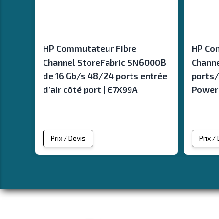
HP Commutateur Fibre
HP Co
Channel StoreFabric SN6000B
Channe
de 16 Gb/s 48/24 ports entrée
ports/
d’air côté port | E7X99A
Power 
Prix / Devis
Prix /