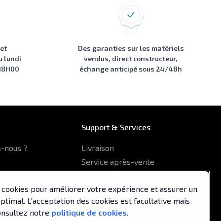
 et
Des garanties sur les matériels
u lundi
vendus, direct constructeur,
 18H00
échange anticipé sous 24/48h
Support & Services
-nous ?
Livraison
Service après-vente
Formulaire de contact
es cookies pour améliorer votre expérience et assurer un
pa
timal. L'acceptation des cookies est facultative mais
nsultez notre
politique de cookies
.