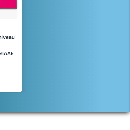
niveau
391AAE