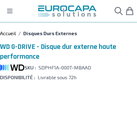
Allez au contenu
Accueil
/
Disques Durs Externes
WD G-DRIVE - Disque dur externe haute
performance
SKU :
SDPHF1A-000T-MBAAD
DISPONIBILITÉ :
Livrable sous 72h