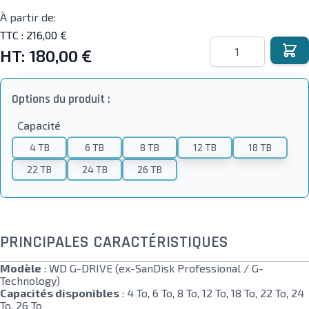
À partir de:
TTC :
216,00 €
Quantité
HT:
180,00 €
Options du produit :
Capacité
4 TB
6 TB
8 TB
12 TB
18 TB
22 TB
24 TB
26 TB
PRINCIPALES CARACTÉRISTIQUES
Modèle
: WD G-DRIVE (ex-SanDisk Professional / G-
Technology)
Capacités disponibles
: 4 To, 6 To, 8 To, 12 To, 18 To, 22 To, 24
To, 26 To